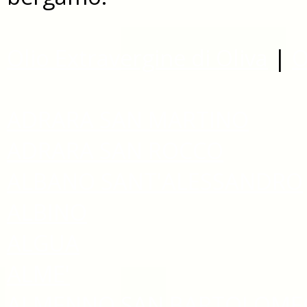
Olio Extravergine di Oliva
|
O
ADRARA SAN MARTINO
ADRARA SAN ROCCO
ALBANO SANT'ALESSANDRO
ALBINO
ALGUA
ALME'
ALMENNO SAN BARTOLOME