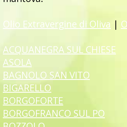
Olio Extravergine di Oliva
|
O
ACQUANEGRA SUL CHIESE
ASOLA
BAGNOLO SAN VITO
BIGARELLO
BORGOFORTE
BORGOFRANCO SUL PO
BOZZOLO