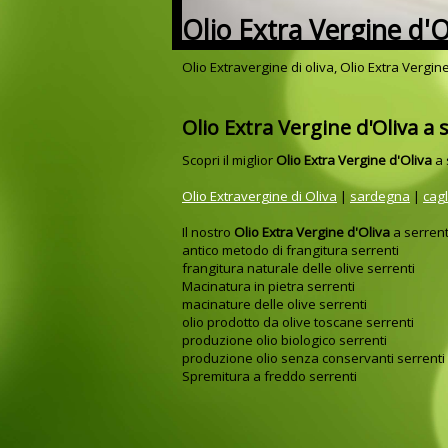
Olio Extra Vergine d'O
Olio Extravergine di oliva, Olio Extra Vergine
Olio Extra Vergine d'Oliva a 
Scopri il miglior
Olio Extra Vergine d'Oliva
a 
Olio Extravergine di Oliva
|
sardegna
|
cagl
Il nostro
Olio Extra Vergine d'Oliva
a serrent
antico metodo di frangitura serrenti
frangitura naturale delle olive serrenti
Macinatura in pietra serrenti
macinature delle olive serrenti
olio prodotto da olive toscane serrenti
produzione olio biologico serrenti
produzione olio senza conservanti serrenti
Spremitura a freddo serrenti